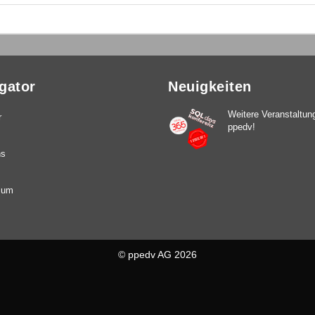
gator
Neuigkeiten
Weitere Veranstaltun
r
ppedv!
ns
sum
©
ppedv AG
2026