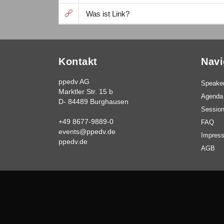
Was ist Link?
Kontakt
Navi
ppedv AG
Speake
Marktler Str. 15 b
Agenda
D- 84489 Burghausen
Sessio
+49 8677-9889-0
FAQ
events@ppedv.de
Impres
ppedv.de
AGB