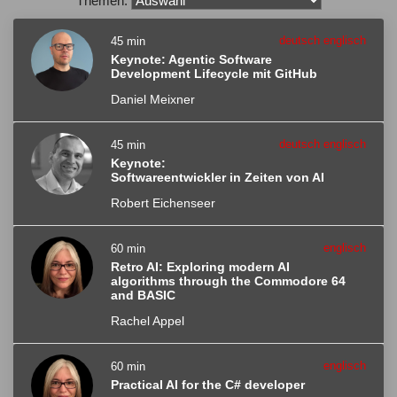
Themen:
deutsch englisch
45 min
Keynote: Agentic Software
Development Lifecycle mit GitHub
Daniel Meixner
deutsch englisch
45 min
Keynote:
Softwareentwickler in Zeiten von AI
Robert Eichenseer
englisch
60 min
Retro AI: Exploring modern AI
algorithms through the Commodore 64
and BASIC
Rachel Appel
englisch
60 min
Practical AI for the C# developer