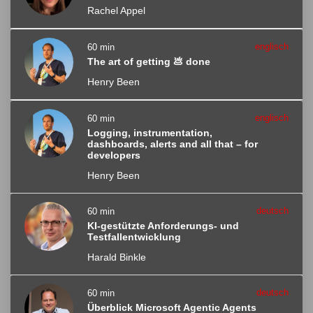
Rachel Appel
englisch
60 min
The art of getting 💩 done
Henry Been
englisch
60 min
Logging, instrumentation,
dashboards, alerts and all that – for
developers
Henry Been
deutsch
60 min
KI-gestützte Anforderungs- und
Testfallentwicklung
Harald Binkle
deutsch
60 min
Überblick Microsoft Agentic Agents