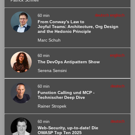
Patrick Schnell
deutsch englisch
60 min
From Conway’s Law to
Joyful Teams: Architecture, Org Design
and the Hedonic Principle
Marc Schuh
englisch
60 min
The DevOps Antipattern Show
Serena Sensini
deutsch
60 min
Function Calling und MCP -
Technischer Deep Dive
Rainer Stropek
deutsch
60 min
Web-Security, up-to-date! Die
OWASP Top Ten 2025