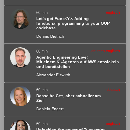
englisch
60 min
Let's get Func<Y>: Adding
functional programming to your OOP
codebase
Dennis Dietrich
deutsch englisch
60 min
Agentic Engineering Live:
Mit einem KI-Agenten auf AWS entwickeln
und bereitstellen
Alexander Eiswirth
deutsch
60 min
Dasselbe C++, aber schneller am
Ziel
Daniela Engert
englisch
60 min
Unlocking the power of Typescript