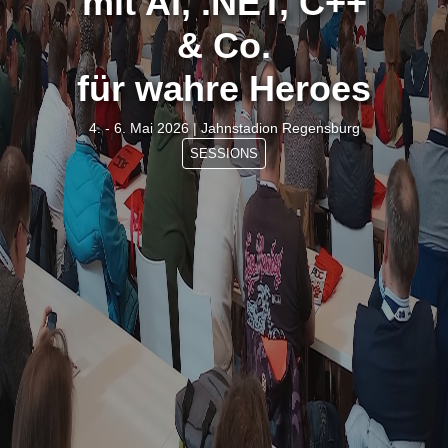
mit AI, .NET, C++
& Co.
für wahre Heroes
4. - 6. Mai 2026 | Jahnstadion Regensburg
SESSIONS