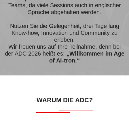
Teams, da viele Sessions auch in englischer
Sprache abgehalten werden.
Nutzen Sie die Gelegenheit, drei Tage lang
Know-how, Innovation und Community zu
erleben.
Wir freuen uns auf Ihre Teilnahme, denn bei
der ADC 2026 heißt es:
„Willkommen im Age
of AI-tron.“
WARUM DIE ADC?
DIE perfekte Konferenz für Entwickler aus der DACH-Region